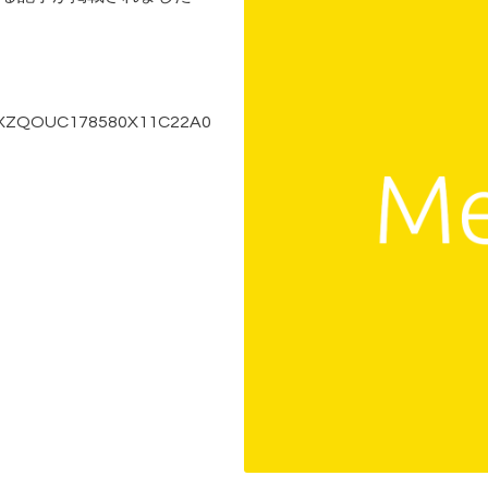
/DGXZQOUC178580X11C22A0