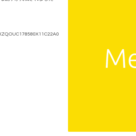
/DGXZQOUC178580X11C22A0